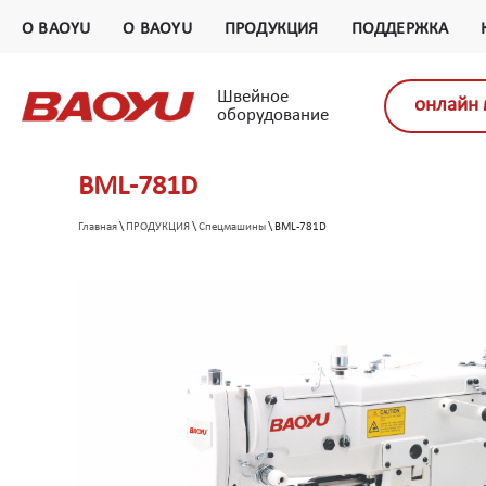
О BAOYU
О BAOYU
ПРОДУКЦИЯ
ПОДДЕРЖКА
Швейное
онлайн 
оборудование
BML-781D
Главная
\
ПРОДУКЦИЯ
\
Спецмашины
\ BML-781D