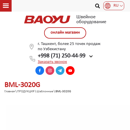
RU
Швейное
оборудование
онлайн магазин
г. Ташкент, более 25 точек продаж
по Узбекистану
+998 (71) 250-44-99
Заказать звонок
BML-3020G
Главная
\
ПРОДУКЦИЯ
\
Шаблонные
\ BML-3020G