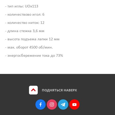
- тип иглы: UOx113
- количествово игол: 6
- количество ниток: 12
- длина стежка 3,6 мм
- высота подъема лапки 12 мм
- мак. оборот 4500 об/мин.
- энергосбережение тока до 73%
ПОДНЯТЬСЯ НАВЕРХ